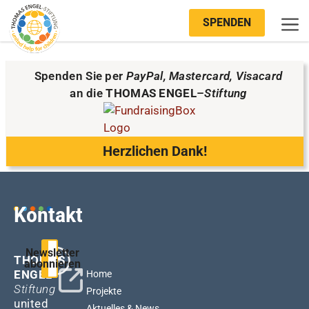
SPENDEN
Spenden Sie per
PayPal, Mastercard, Visacard
an die
THOMAS ENGEL
–
Stiftung
Herzlichen Dank!
Kontakt
Newsletter
THOMAS
abonnieren
ENGEL
–
Home
Stiftung
Projekte
united
Aktuelles & News