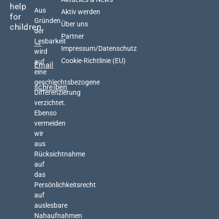
help
Aus
Aktiv werden
for
Gründen
Über uns
children
der
Partner
Lesbarkeit
→
Impressum/Datenschutz
wird
Cookie-Richtlinie (EU)
auf
Email
eine
geschlechtsbezogene
schreiben
Differenzierung
verzichtet.
Ebenso
vermeiden
wir
aus
Rücksichtnahme
auf
das
Persönlichkeitsrecht
auf
auslesbare
Nahaufnahmen