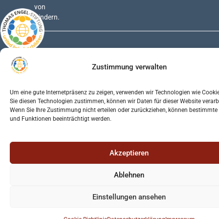
von
Kindern.
THOMAS ENGEL
-Stiftung
Zustimmung verwalten
Jetzt spenden
IBAN: DE30 5105 0015 0545 0082 94
BIC: NASSDE55XXX
Um eine gute Internetpräsenz zu zeigen, verwenden wir Technologien wie Cooki
Sie diesen Technologien zustimmen, können wir Daten für dieser Website verarb
Wenn Sie Ihre Zustimmung nicht erteilen oder zurückziehen, können bestimmt
und Funktionen beeinträchtigt werden.
Copyright © 2026 THOMAS ENGEL-
Stiftung
Akzeptieren
Ablehnen
Einstellungen ansehen